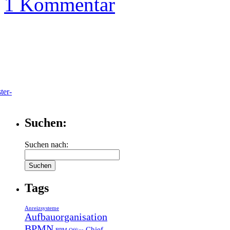
1 Kommentar
ter-
Suchen:
Suchen nach:
Tags
Anreizsysteme
Aufbauorganisation
BPMN
Chief