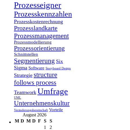
Prozesseigner
Prozesskennzahlen
Prozesskostenrechnung
Prozesslandkarte
Prozessmanagement
Prozessmodellierung
Prozessorientierung
Schnittstellen
Segmentierung
Six
Sigma
Software
Storyboard Design
structure
Strategie
follows process
Umfrage
Teamwork
UML
Unternehmenskultur
Vorteile
Veränderungsbereitschaft
August 2026
M
D
M
D
F
S
S
1
2