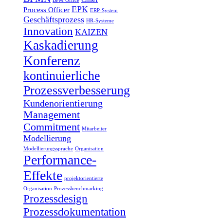
BPM Office
EPK
Process Officer
ERP-System
Geschäftsprozess
HR-Systeme
Innovation
KAIZEN
Kaskadierung
Konferenz
kontinuierliche
Prozessverbesserung
Kundenorientierung
Management
Commitment
Mitarbeiter
Modellierung
Modellierungssprache
Organisation
Performance-
Effekte
projektorientierte
Organisation
Prozessbenchmarking
Prozessdesign
Prozessdokumentation