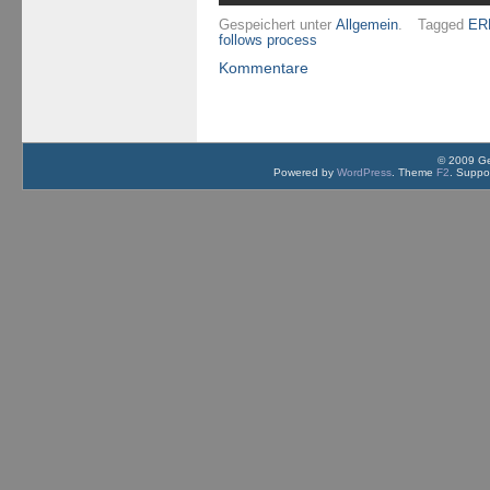
Gespeichert unter
Allgemein
.
Tagged
ER
follows process
Kommentare
© 2009 G
Powered by
WordPress
. Theme
F2
.
Suppor